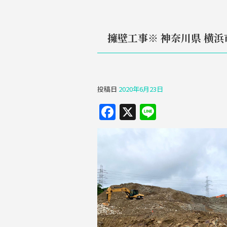
擁壁工事※ 神奈川県 横浜
投稿日
2020年6月23日
F
X
Li
a
n
c
e
e
b
o
o
k