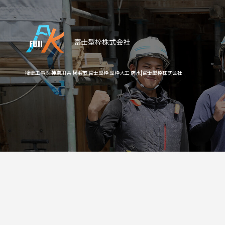
擁壁工事※ 神奈川県 横浜市 富士型枠 型枠大工 防水|富士型枠株式会社